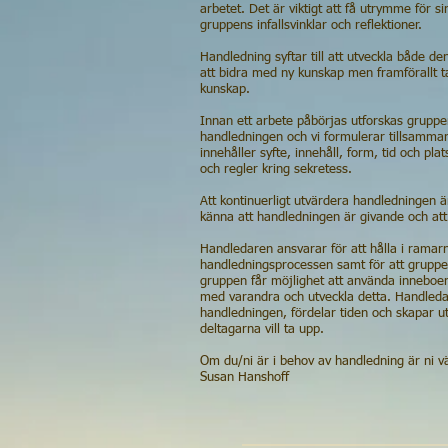
arbetet. Det är viktigt att få utrymme för si
gruppens infallsvinklar och reflektioner.
Handledning syftar till att utveckla både d
att bidra med ny kunskap men framförallt 
kunskap.
Innan ett arbete påbörjas utforskas gruppe
handledningen och vi formulerar tillsammans
innehåller syfte, innehåll, form, tid och pl
och regler kring sekretess.
Att kontinuerligt utvärdera handledningen är 
känna att handledningen är givande och att 
Handledaren ansvarar för att hålla i ramarn
handledningsprocessen samt för att grupp
gruppen får möjlighet att använda inneboe
med varandra och utveckla detta. Handleda
handledningen, fördelar tiden och skapar 
deltagarna vill ta upp.
Om du/ni är i behov av handledning är ni v
Susan Hanshoff