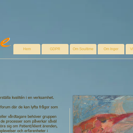
Hem
GDPR
Om Soultime
Om Inger
V
erställa kvalitén i en verksamhet.
forum där de kan lyfta frågor som
r eller vårdtagare behöver gruppen
ch de processer som påverkar såväl
öra sig om Patient/klient ärenden,
plevelser och erfarenheter i