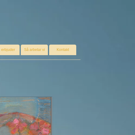
i erbjuder
Så arbetar vi
Kontakt