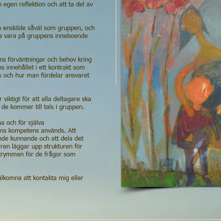
n egen reflektion och att ta del av
en enskilde såväl som gruppen, och
ta vara på gruppens inneboende
ns förväntningar och behov kring
 innehållet i ett kontrakt som
ats och hur man fördelar ansvaret
viktigt för att alla deltagare ska
de kommer till tals i gruppen.
a och för själva
ens kompetens används. Att
nde kunnande och att dela det
ren läggar upp strukturen för
utrymmen för de frågor som
älkomna att kontakta mig eller